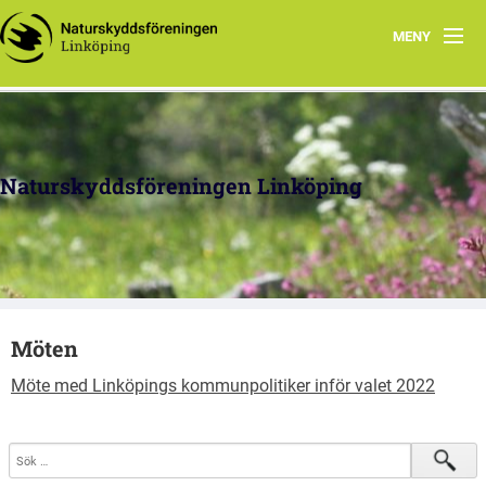
MENY
Hem
Arbetsgrupper
Naturskyddsföreningen Linköping
Politisk påverkan
Kretstidningen
Föreningsdokument
Möten
Om oss
Möte med Linköpings kommunpolitiker inför valet 2022