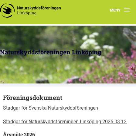
MENY
Hem
Arbetsgrupper
Naturskyddsföreningen Linköping
Politisk påverkan
Kretstidningen
Föreningsdokument
Föreningsdokument
Om oss
Stadgar för Svenska Naturskyddsföreningen
Stadgar för Naturskyddsföreningen Linköping 2026-03-12
Årsmöte 2026