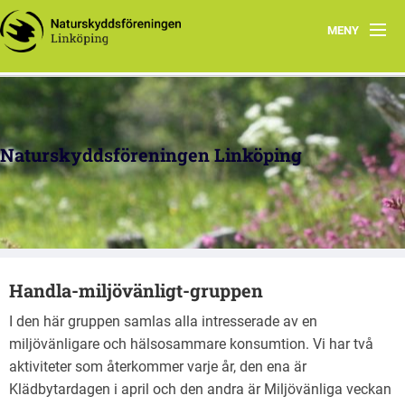
MENY
Hem
Arbetsgrupper
Naturskyddsföreningen Linköping
Politisk påverkan
Kretstidningen
Föreningsdokument
Handla-miljövänligt-gruppen
Om oss
I den här gruppen samlas alla intresserade av en
miljövänligare och hälsosammare konsumtion. Vi har två
aktiviteter som återkommer varje år, den ena är
Klädbytardagen i april och den andra är Miljövänliga veckan