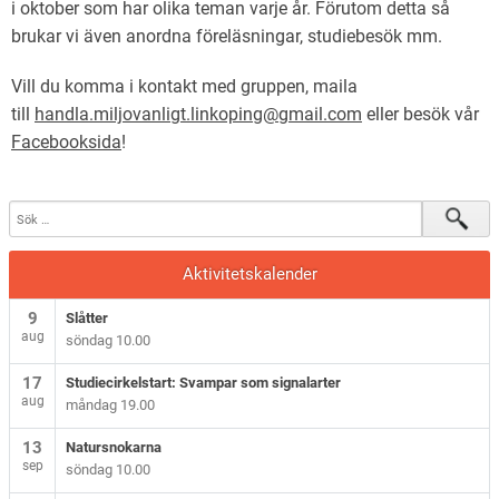
i oktober som har olika teman varje år. Förutom detta så
brukar vi även anordna föreläsningar, studiebesök mm.
Vill du komma i kontakt med gruppen, maila
till
handla.miljovanligt.linkoping@gmail.com
eller besök vår
Facebooksida
!
Aktivitetskalender
9
Slåtter
aug
söndag 10.00
17
Studiecirkelstart: Svampar som signalarter
aug
måndag 19.00
13
Natursnokarna
sep
söndag 10.00